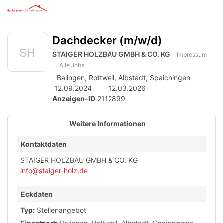
Anzeige
zur
Benut
Accessibility
Modus
Me
schalten
Suche
aktivieren
Dachdecker (m/w/d)
öff
von
zur
Navigation
STAIGER HOLZBAU GMBH & CO. KG
mobilem
Impressum
zum
Alle Jobs
Inhalt
Endgerät
Balingen,
Rottweil,
Albstadt,
Spaichingen
aus
12.09.2024
12.03.2026
Anzeigen-ID
2112899
Weitere Informationen
Kontaktdaten
STAIGER HOLZBAU GMBH & CO. KG
info@staiger-holz.de
Eckdaten
Typ:
Stellenangebot
Einsatzort:
Balingen,
Rottweil,
Albstadt,
Spaichingen