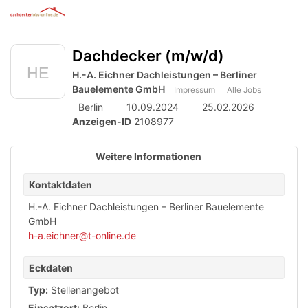
Anzeige
zur
Benut
Accessibility
Modus
Me
schalten
Suche
aktivieren
Dachdecker (m/w/d)
öff
von
zur
Navigation
H.-A. Eichner Dachleistungen – Berliner
mobilem
zum
Bauelemente GmbH
Impressum
Alle Jobs
Inhalt
Endgerät
Berlin
10.09.2024
25.02.2026
aus
Anzeigen-ID
2108977
Weitere Informationen
Kontaktdaten
H.-A. Eichner Dachleistungen – Berliner Bauelemente
GmbH
h-a.eichner@t-online.de
Eckdaten
Typ:
Stellenangebot
Einsatzort:
Berlin