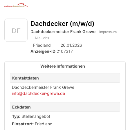
Anzeige
zur
Benut
Accessibility
Modus
Me
schalten
Suche
aktivieren
Dachdecker (m/w/d)
öff
von
zur
Navigation
Dachdeckermeister Frank Grewe
mobilem
Impressum
zum
Alle Jobs
Inhalt
Endgerät
Friedland
26.01.2026
aus
Anzeigen-ID
2107317
Weitere Informationen
Kontaktdaten
Dachdeckermeister Frank Grewe
info@dachdecker-grewe.de
Eckdaten
Typ:
Stellenangebot
Einsatzort:
Friedland