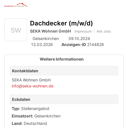
Anzeige
zur
Benut
Accessibility
Modus
Me
schalten
Suche
aktivieren
Dachdecker (m/w/d)
öff
von
zur
Navigation
SEKA Wohnen GmbH
mobilem
Impressum
Alle Jobs
zum
Gelsenkirchen
09.10.2024
Inhalt
Endgerät
13.03.2026
Anzeigen-ID
2144826
aus
Weitere Informationen
Kontaktdaten
SEKA Wohnen GmbH
info@seka-wohnen.de
Eckdaten
Typ:
Stellenangebot
Einsatzort:
Gelsenkirchen
Land:
Deutschland