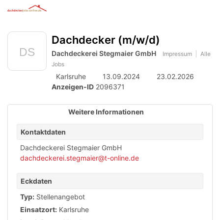
Anzeige
zur
Benut
Accessibility
Modus
Me
schalten
Suche
aktivieren
Dachdecker (m/w/d)
öff
von
zur
Navigation
Dachdeckerei Stegmaier GmbH
mobilem
Impressum
Alle
zum
Jobs
Inhalt
Endgerät
Karlsruhe
13.09.2024
23.02.2026
aus
Anzeigen-ID
2096371
Weitere Informationen
Kontaktdaten
Dachdeckerei Stegmaier GmbH
dachdeckerei.stegmaier@t-online.de
Eckdaten
Typ:
Stellenangebot
Einsatzort:
Karlsruhe