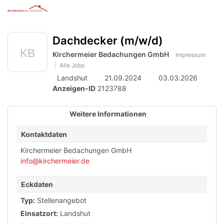
Anzeige
zur
Benut
Accessibility
Modus
Me
schalten
Suche
aktivieren
Dachdecker (m/w/d)
öff
von
zur
Navigation
Kirchermeier Bedachungen GmbH
mobilem
Impressum
zum
Alle Jobs
Inhalt
Endgerät
Landshut
21.09.2024
03.03.2026
aus
Anzeigen-ID
2123788
Weitere Informationen
Kontaktdaten
Kirchermeier Bedachungen GmbH
info@kirchermeier.de
Eckdaten
Typ:
Stellenangebot
Einsatzort:
Landshut