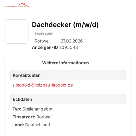
Anzeige
zur
Benut
Accessibility
Modus
Me
schalten
Suche
aktivieren
Dachdecker (m/w/d)
öff
von
zur
Navigation
mobilem
Impressum
zum
Rottweil
27.02.2026
Inhalt
Endgerät
Anzeigen-ID
2095543
aus
Weitere Informationen
Kontaktdaten
s.leopold@holzbau-leopold.de
Eckdaten
Typ:
Stellenangebot
Einsatzort:
Rottweil
Land:
Deutschland