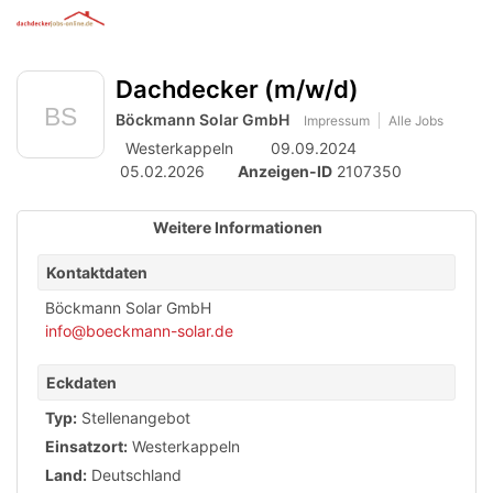
Anzeige
zur
Benut
Accessibility
Modus
Me
schalten
Suche
aktivieren
Dachdecker (m/w/d)
öff
von
zur
Navigation
Böckmann Solar GmbH
mobilem
Impressum
Alle Jobs
zum
Westerkappeln
09.09.2024
Inhalt
Endgerät
05.02.2026
Anzeigen-ID
2107350
aus
Weitere Informationen
Kontaktdaten
Böckmann Solar GmbH
info@boeckmann-solar.de
Eckdaten
Typ:
Stellenangebot
Einsatzort:
Westerkappeln
Land:
Deutschland