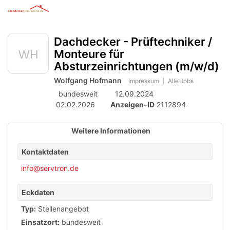
Anzeige
zur
Benut
Accessibility
Modus
Me
schalten
Suche
aktivieren
Dachdecker - Prüftechniker /
öff
von
zur
Navigation
Monteure für
mobilem
zum
Absturzeinrichtungen (m/w/d)
Inhalt
Endgerät
Wolfgang Hofmann
Impressum
Alle Jobs
aus
bundesweit
12.09.2024
02.02.2026
Anzeigen-ID
2112894
Weitere Informationen
Kontaktdaten
info@servtron.de
Eckdaten
Typ:
Stellenangebot
Einsatzort:
bundesweit