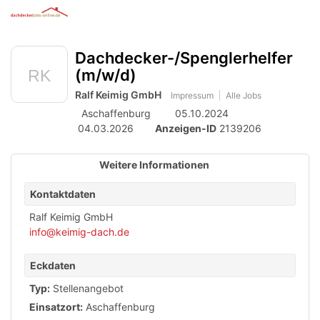
Anzeige
zur
Benut
Accessibility
Modus
Me
schalten
Suche
aktivieren
Dachdecker-/Spenglerhelfer
öff
von
zur
Navigation
(m/w/d)
mobilem
zum
Ralf Keimig GmbH
Impressum
Alle Jobs
Inhalt
Endgerät
Aschaffenburg
05.10.2024
aus
04.03.2026
Anzeigen-ID
2139206
Weitere Informationen
Kontaktdaten
Ralf Keimig GmbH
info@keimig-dach.de
Eckdaten
Typ:
Stellenangebot
Einsatzort:
Aschaffenburg