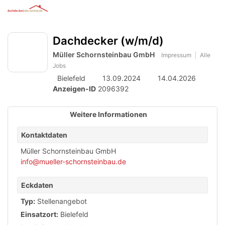
Anzeige
zur
Benut
Accessibility
Modus
Me
schalten
Suche
aktivieren
Dachdecker (w/m/d)
öff
von
zur
Navigation
Müller Schornsteinbau GmbH
mobilem
Impressum
Alle
zum
Jobs
Inhalt
Endgerät
Bielefeld
13.09.2024
14.04.2026
aus
Anzeigen-ID
2096392
Weitere Informationen
Kontaktdaten
Müller Schornsteinbau GmbH
info@mueller-schornsteinbau.de
Eckdaten
Typ:
Stellenangebot
Einsatzort:
Bielefeld