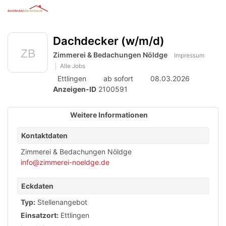
Anzeige
zur
Benut
Accessibility
Modus
Me
schalten
Suche
aktivieren
Dachdecker (w/m/d)
öff
von
zur
Navigation
Zimmerei & Bedachungen Nöldge
mobilem
Impressum
zum
Alle Jobs
Inhalt
Endgerät
Ettlingen
ab sofort
08.03.2026
aus
Anzeigen-ID
2100591
Weitere Informationen
Kontaktdaten
Zimmerei & Bedachungen Nöldge
info@zimmerei-noeldge.de
Eckdaten
Typ:
Stellenangebot
Einsatzort:
Ettlingen