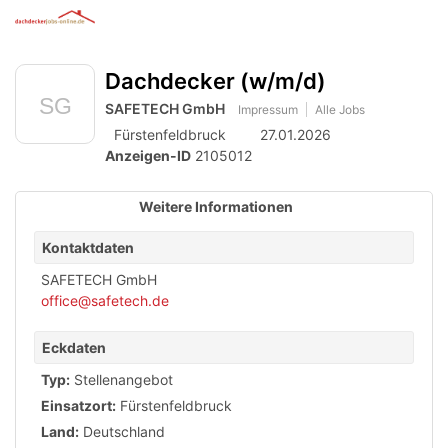
Anzeige
zur
Benut
Accessibility
Modus
Me
schalten
Suche
aktivieren
Dachdecker (w/m/d)
öff
von
zur
Navigation
SAFETECH GmbH
mobilem
Impressum
Alle Jobs
zum
Fürstenfeldbruck
27.01.2026
Inhalt
Endgerät
Anzeigen-ID
2105012
aus
Weitere Informationen
Kontaktdaten
SAFETECH GmbH
office@safetech.de
Eckdaten
Typ:
Stellenangebot
Einsatzort:
Fürstenfeldbruck
Land:
Deutschland