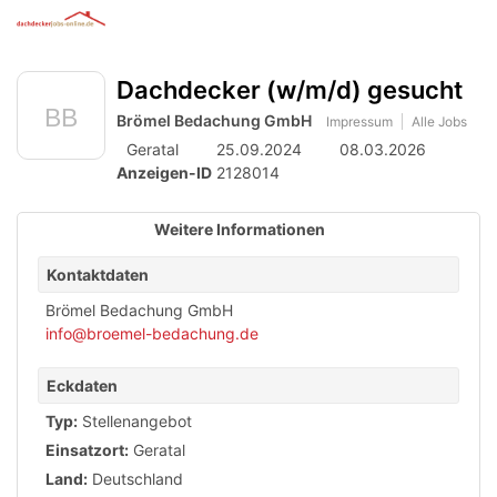
Anzeige
zur
Benut
Accessibility
Modus
Me
schalten
Suche
aktivieren
Dachdecker (w/m/d) gesucht
öff
von
zur
Navigation
Brömel Bedachung GmbH
mobilem
Impressum
Alle Jobs
zum
Geratal
25.09.2024
08.03.2026
Inhalt
Endgerät
Anzeigen-ID
2128014
aus
Weitere Informationen
Kontaktdaten
Brömel Bedachung GmbH
info@broemel-bedachung.de
Eckdaten
Typ:
Stellenangebot
Einsatzort:
Geratal
Land:
Deutschland