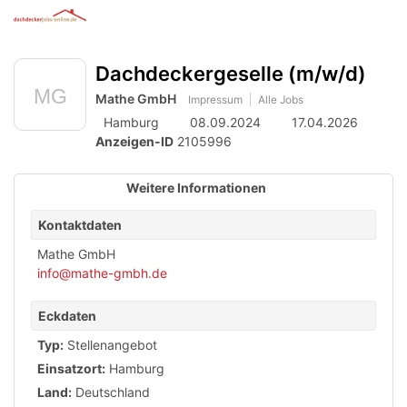
Anzeige
zur
Benut
Accessibility
Modus
Me
schalten
Suche
aktivieren
Dachdeckergeselle (m/w/d)
öff
von
zur
Navigation
Mathe GmbH
mobilem
Impressum
Alle Jobs
zum
Hamburg
08.09.2024
17.04.2026
Inhalt
Endgerät
Anzeigen-ID
2105996
aus
Weitere Informationen
Kontaktdaten
Mathe GmbH
info@mathe-gmbh.de
Eckdaten
Typ:
Stellenangebot
Einsatzort:
Hamburg
Land:
Deutschland