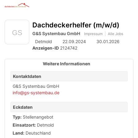
Anzeige
zur
Benut
Accessibility
Modus
Me
schalten
Suche
aktivieren
Dachdeckerhelfer (m/w/d)
öff
von
zur
Navigation
G&S Systembau GmbH
mobilem
Impressum
Alle Jobs
zum
Detmold
22.09.2024
30.01.2026
Inhalt
Endgerät
Anzeigen-ID
2124742
aus
Weitere Informationen
Kontaktdaten
G&S Systembau GmbH
info@gs-systembau.de
Eckdaten
Typ:
Stellenangebot
Einsatzort:
Detmold
Land:
Deutschland