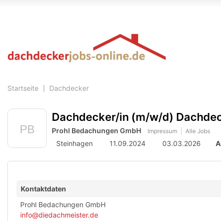
Accessibility
Modus
aktivieren
zur
Navigation
zum
Inhalt
Startseite
Dachdecker
Dachdecker/in (m/w/d) Dachdec
Prohl Bedachungen GmbH
Impressum
Alle Jobs
Steinhagen
11.09.2024
03.03.2026
A
Kontaktdaten
Prohl Bedachungen GmbH
info@diedachmeister.de