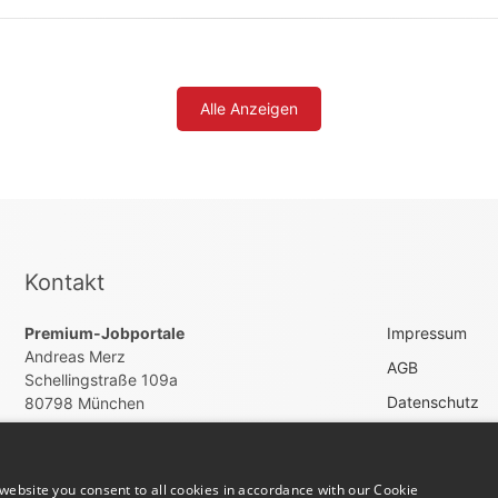
Alle Anzeigen
Kontakt
Premium-Jobportale
Impressum
Andreas Merz
AGB
Schellingstraße 109a
Datenschutz
80798 München
Vertrag widerru
01623701537
kontakt@dachdeckerjobs-online.de
website you consent to all cookies in accordance with our Cookie