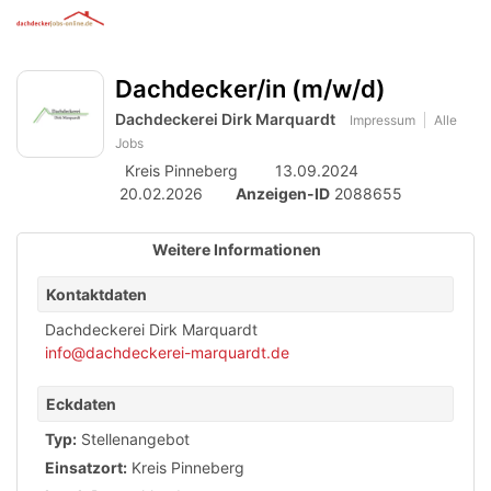
Anzeige
zur
Benut
Accessibility
Modus
Me
schalten
Suche
aktivieren
Dachdecker/in (m/w/d)
öff
von
zur
Navigation
Dachdeckerei Dirk Marquardt
mobilem
Impressum
Alle
zum
Jobs
Inhalt
Endgerät
Kreis Pinneberg
13.09.2024
aus
20.02.2026
Anzeigen-ID
2088655
Weitere Informationen
Kontaktdaten
Dachdeckerei Dirk Marquardt
info@dachdeckerei-marquardt.de
Eckdaten
Typ:
Stellenangebot
Einsatzort:
Kreis Pinneberg