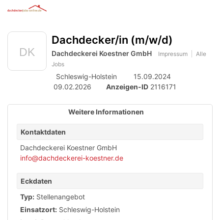
Anzeige
zur
Benut
Accessibility
Modus
Me
schalten
Suche
aktivieren
Dachdecker/in (m/w/d)
öff
von
zur
Navigation
Dachdeckerei Koestner GmbH
mobilem
Impressum
Alle
zum
Jobs
Inhalt
Endgerät
Schleswig-Holstein
15.09.2024
aus
09.02.2026
Anzeigen-ID
2116171
Weitere Informationen
Kontaktdaten
Dachdeckerei Koestner GmbH
info@dachdeckerei-koestner.de
Eckdaten
Typ:
Stellenangebot
Einsatzort:
Schleswig-Holstein