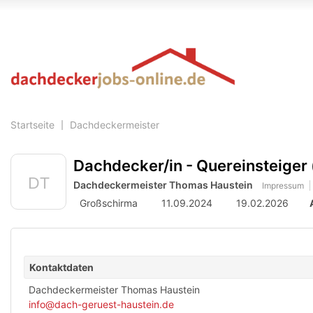
Accessibility
Modus
aktivieren
zur
Navigation
zum
Inhalt
Startseite
Dachdeckermeister
Dachdecker/in - Quereinsteiger
Dachdeckermeister Thomas Haustein
Impressum
Großschirma
11.09.2024
19.02.2026
Kontaktdaten
Dachdeckermeister Thomas Haustein
info@dach-geruest-haustein.de