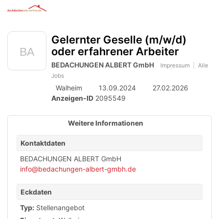
Anzeige
zur
Benut
Accessibility
Modus
Me
schalten
Suche
aktivieren
Gelernter Geselle (m/w/d)
öff
von
zur
Navigation
oder erfahrener Arbeiter
mobilem
zum
BEDACHUNGEN ALBERT GmbH
Impressum
Alle
Inhalt
Endgerät
Jobs
aus
Walheim
13.09.2024
27.02.2026
Anzeigen-ID
2095549
Weitere Informationen
Kontaktdaten
BEDACHUNGEN ALBERT GmbH
info@bedachungen-albert-gmbh.de
Eckdaten
Typ:
Stellenangebot