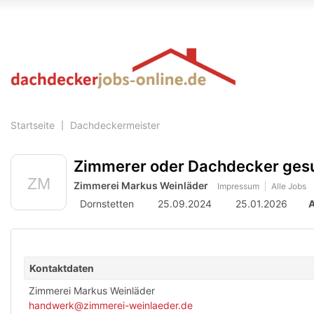
Accessibility
Modus
aktivieren
zur
Navigation
zum
Inhalt
Startseite
Dachdeckermeister
Zimmerer oder Dachdecker ges
Zimmerei Markus Weinläder
Impressum
Alle Jobs
Dornstetten
25.09.2024
25.01.2026
A
Kontaktdaten
Zimmerei Markus Weinläder
handwerk@zimmerei-weinlaeder.de